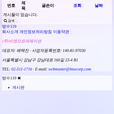
제
번호
글쓴이
조회
날짜
목
게시물이 없습니다.
검색
방수119
회사소개
개인정보처리방침
이용약관
(주)비앤오코퍼레이션
대표자: 배택진 · 사업자등록번호: 140-81-97030
서울특별시 강남구 강남대로 160길 23-4 B1
TEL:
02-511-1716
· E-mail:
webmaster@bnocorp.com
방수119
게시판